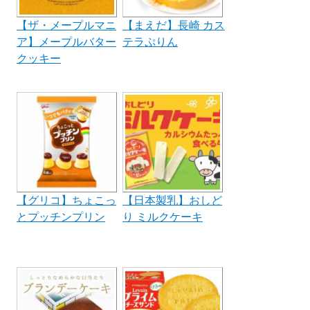
【ザ・メープルマニ
【まえだ】長崎 カス
ア】メープルバター
テラぷりん
クッキー
【グリコ】ちょこっ
【日本製乳】おしど
とプッチンプリン
り ミルクケーキ