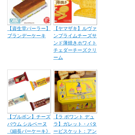
【資生堂パーラー】
【ヤマザキ】ルヴァ
ブランデーケーキ
ンプライムチーズサ
ンド薄焼きホワイト
チェダーチーズクリ
ーム
【ブルボン】チーズ
【ラ ポワント デュ
バウム シルベーヌ
ラ】ガレット・バタ
《細長バーケーキ》
ービスケット：アン