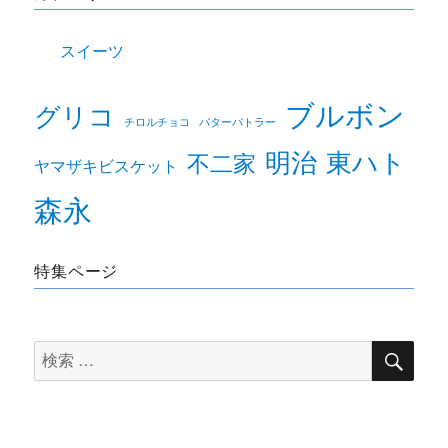
スイーツ
ブルボン
グリコ
チロルチョコ
バターバトラー
明治
東ハト
不二家
ヤマザキビスケット
森永
特集ページ
検
検
索
索
対
象: