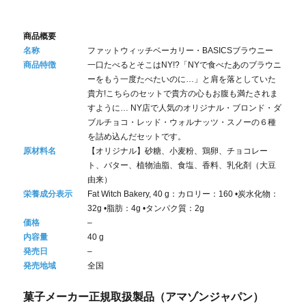
商品概要
名称
ファットウィッチベーカリー・BASICSブラウニー
商品特徴
一口たべるとそこはNY!?「NYで食べたあのブラウニ
ーをもう一度たべたいのに…」と肩を落としていた
貴方!こちらのセットで貴方の心もお腹も満たされま
すように… NY店で人気のオリジナル・ブロンド・ダ
ブルチョコ・レッド・ウォルナッツ・スノーの６種
を詰め込んだセットです。
原材料名
【オリジナル】砂糖、小麦粉、鶏卵、チョコレー
ト、バター、植物油脂、食塩、香料、乳化剤（大豆
由来）
栄養成分表示
Fat Witch Bakery, 40 g：カロリー：160 •炭水化物：
32g •脂肪：4g •タンパク質：2g
価格
–
内容量
40 g
発売日
–
発売地域
全国
菓子メーカー正規取扱製品（アマゾンジャパン）