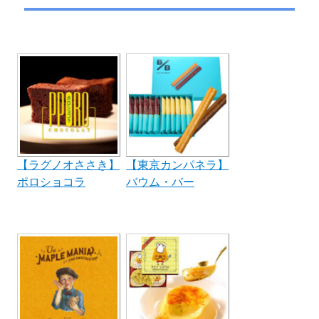
シ
稿:
ョ
ン
【ラグノオささき】
【東京カンパネラ】
ポロショコラ
バウム・バー