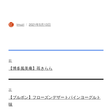
投
投
imuzi
2021年5月13日
稿
稿
者
日:
投
前
稿
過
【博多風美庵】苺きらら
去
ナ
の
ビ
投
次
稿:
ゲ
次
【ブルボン】フローズンデザートパインヨーグルト
の
味
ー
投