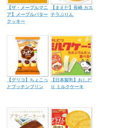
【ザ・メープルマニ
【まえだ】長崎 カス
ア】メープルバター
テラぷりん
クッキー
【グリコ】ちょこっ
【日本製乳】おしど
とプッチンプリン
り ミルクケーキ