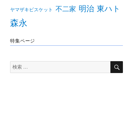
明治
東ハト
不二家
ヤマザキビスケット
森永
特集ページ
検
検
索
索
対
象: