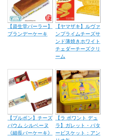
【資生堂パーラー】
【ヤマザキ】ルヴァ
ブランデーケーキ
ンプライムチーズサ
ンド薄焼きホワイト
チェダーチーズクリ
ーム
【ブルボン】チーズ
【ラ ポワント デュ
バウム シルベーヌ
ラ】ガレット・バタ
《細長バーケーキ》
ービスケット：アン